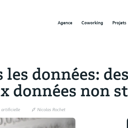
Agence
Coworking
Projets
 les données: de
ux données non s
artificielle
Nicolas Rochet