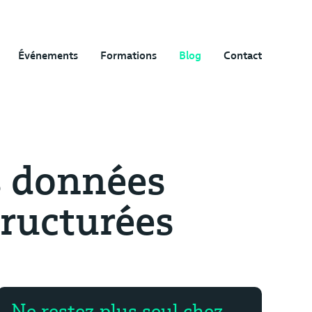
Événements
Formations
Blog
Contact
s données
tructurées
Ne restez plus seul chez